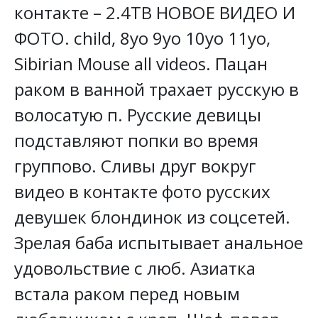
контакте – 2.4TB НОВОЕ ВИДЕО И
ФОТО. child, 8yo 9yo 10yo 11yo,
Sibirian Mouse all videos. Пацан
раком в ванной трахает русскую в
волосатую п. Русские девицы
подставляют попки во время
группово. Сливы друг вокруг
видео в контакте фото русских
девушек блондинок из соцсетей.
Зрелая баба испытывает анальное
удовольствие с люб. Азиатка
встала раком перед новым