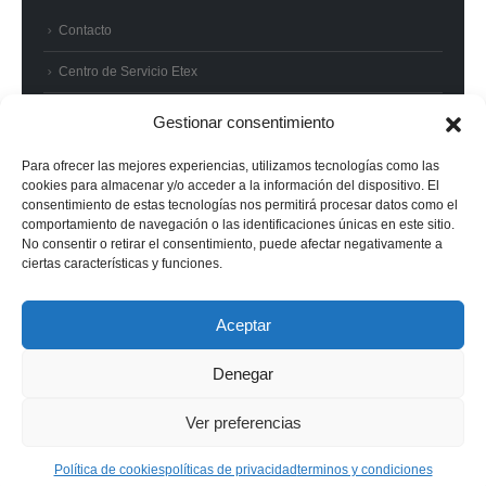
Contacto
Centro de Servicio Etex
Preguntas frecuentes
Gestionar consentimiento
Términos y condiciones
Para ofrecer las mejores experiencias, utilizamos tecnologías como las
cookies para almacenar y/o acceder a la información del dispositivo. El
Superintendencia de Industria y Comercio
consentimiento de estas tecnologías nos permitirá procesar datos como el
comportamiento de navegación o las identificaciones únicas en este sitio.
No consentir o retirar el consentimiento, puede afectar negativamente a
ciertas características y funciones.
© 2022 Etex - Todos los derechos reservados.
Aceptar
Denegar
Ver preferencias
Política de cookies
políticas de privacidad
terminos y condiciones