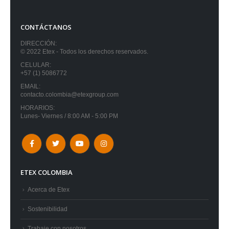
CONTÁCTANOS
DIRECCIÓN:
© 2022 Etex - Todos los derechos reservados.
CELULAR:
+57 (1) 5086772
EMAIL:
contacto.colombia@etexgroup.com
HORARIOS:
Lunes- Viernes / 8:00 AM - 5:00 PM
ETEX COLOMBIA
Acerca de Etex
Sostenibilidad
Trabaje con nosotros