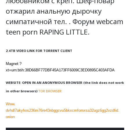
любовником с креп. Шеф-повар
отжарил анальную дырочку
симпатичной тел. . Форум webcam
teen porn RAPING LITTLE.
2.4TB VIDEO LINK FOR TORRENT CLIENT
Magnet:?
xt=urn:btih:38D66BF77DBF45A173FF6009C3ED0895C403AFDA
WEBSITE: OPEN IN AN ANONYMOUS BROWSER (the link does not work
in other browsers)
TOR BROWSER
Www.
dvhdl7akyhos236m76re43nbggcvu5bkxcmfomxsa32ugz6gg2vzdfid.
onion