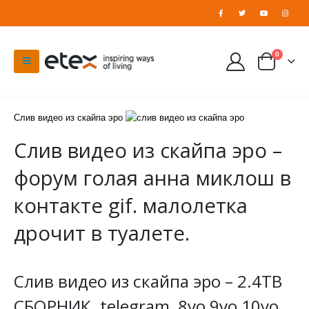
0
Слив видео из скайпа эро
Слив видео из скайпа эро –
форум голая анна миклош в
контакте gif. малолетка
дрочит в туалете.
Слив видео из скайпа эро – 2.4TB
СБОРНИК. telegram, 8yo 9yo 10yo