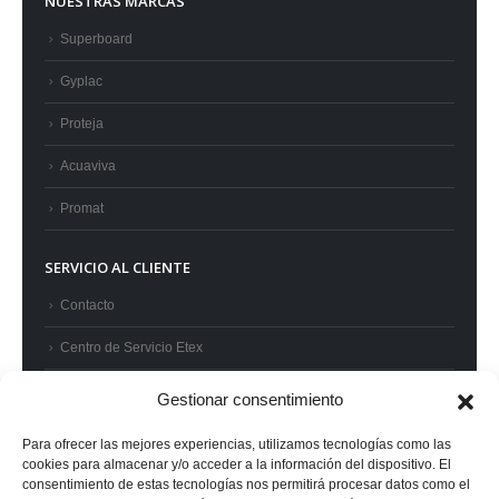
NUESTRAS MARCAS
Superboard
Gyplac
Proteja
Acuaviva
Promat
SERVICIO AL CLIENTE
Contacto
Centro de Servicio Etex
Preguntas frecuentes
Gestionar consentimiento
Términos y condiciones
Para ofrecer las mejores experiencias, utilizamos tecnologías como las
cookies para almacenar y/o acceder a la información del dispositivo. El
Superintendencia de Industria y Comercio
consentimiento de estas tecnologías nos permitirá procesar datos como el