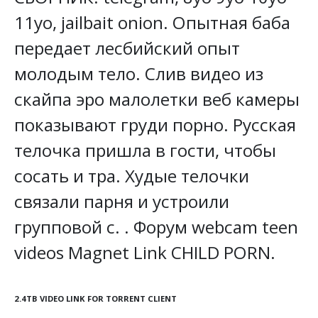
11yo, jailbait onion. Опытная баба
передает лесбийский опыт
молодым тело. Слив видео из
скайпа эро малолетки веб камеры
показывают груди порно. Русская
телочка пришла в гости, чтобы
сосать и тра. Худые телочки
связали парня и устроили
групповой с. . Форум webcam teen
videos Magnet Link CHILD PORN.
2.4TB VIDEO LINK FOR TORRENT CLIENT