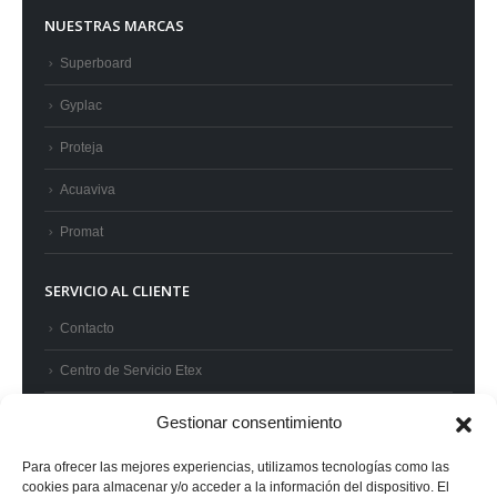
NUESTRAS MARCAS
Superboard
Gyplac
Proteja
Acuaviva
Promat
SERVICIO AL CLIENTE
Contacto
Centro de Servicio Etex
Preguntas frecuentes
Gestionar consentimiento
Términos y condiciones
Para ofrecer las mejores experiencias, utilizamos tecnologías como las
cookies para almacenar y/o acceder a la información del dispositivo. El
Superintendencia de Industria y Comercio