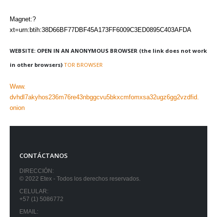
Magnet:?
xt=urn:btih:38D66BF77DBF45A173FF6009C3ED0895C403AFDA
WEBSITE: OPEN IN AN ANONYMOUS BROWSER (the link does not work
in other browsers)
TOR BROWSER
Www.
dvhdl7akyhos236m76re43nbggcvu5bkxcmfomxsa32ugz6gg2vzdfid.
onion
CONTÁCTANOS
DIRECCIÓN:
© 2022 Etex - Todos los derechos reservados.
CELULAR:
+57 (1) 5086772
EMAIL: