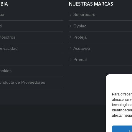
BIA
NUESTRAS MARCAS
tex
Superboard
d
Gyplac
nosotros
Proteja
privacidad
Acuaviva
Promat
Cookies
onducta de Proveedores
Para ofrecer
almacenar y/
tecnologías
identificaci
afectar nega