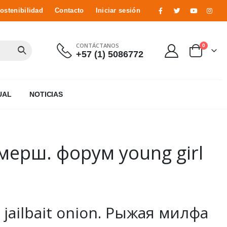
ostenibilidad
Contacto
Iniciar sesión
CONTÁCTANOS
0
+57 (1) 5086772
UAL
NOTICIAS
мерш. форум young girl
 jailbait onion. Рыжая милфа