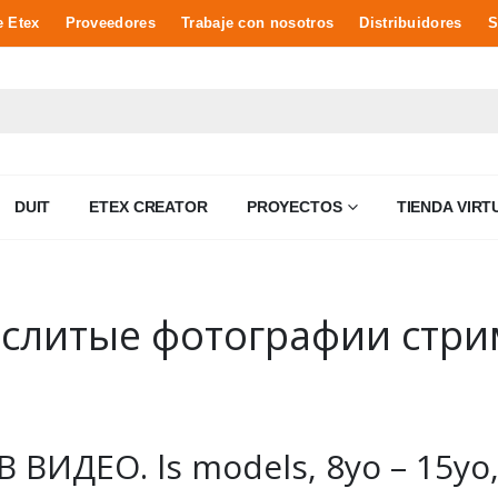
e Etex
Proveedores
Trabaje con nosotros
Distribuidores
S
DUIT
ETEX CREATOR
PROYECTOS
TIENDA VIRT
 слитые фотографии стри
 ВИДЕО. ls models, 8yo – 15yo,