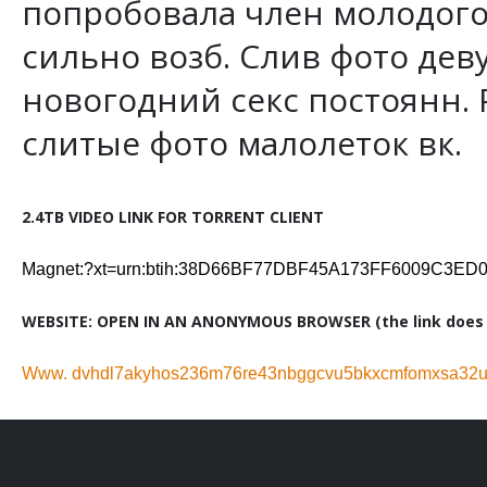
попробовала член молодого 
сильно возб. Слив фото дев
новогодний секс постоянн. Р
слитые фото малолеток вк.
2.4TB VIDEO LINK FOR TORRENT CLIENT
Magnet:?xt=urn:btih:38D66BF77DBF45A173FF6009C3E
WEBSITE: OPEN IN AN ANONYMOUS BROWSER (the link does n
Www. dvhdl7akyhos236m76re43nbggcvu5bkxcmfomxsa32ug