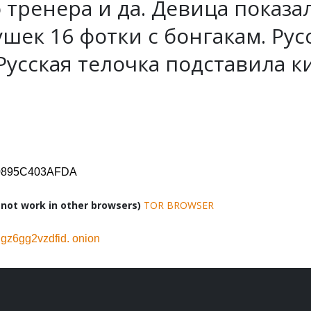
тренера и да. Девица показа
ушек 16 фотки с бонгакам. Ру
усская телочка подставила ки
D0895C403AFDA
ot work in other browsers)
TOR BROWSER
z6gg2vzdfid. onion