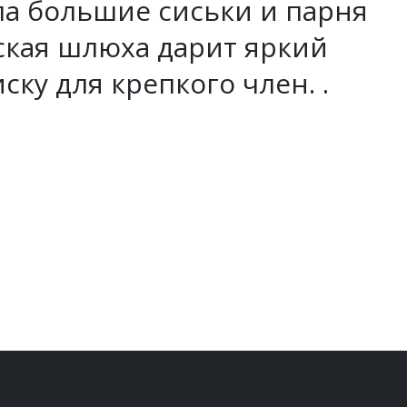
ла большие сиськи и парня
сская шлюха дарит яркий
ску для крепкого член. .