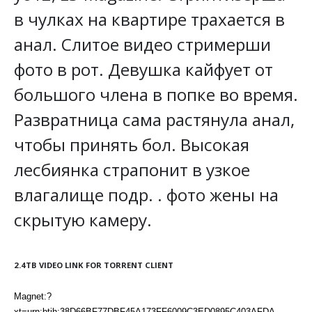
в чулках на квартире трахается в
анал. Слитое видео стримерши
фото в рот. Девушка кайфует от
большого члена в попке во время.
Развратница сама растянула анал,
чтобы принять бол. Высокая
лесбиянка страпонит в узкое
влагалище подр. . фото жены на
скрытую камеру.
2.4TB VIDEO LINK FOR TORRENT CLIENT
Magnet:?
xt=urn:btih:38D66BF77DBF45A173FF6009C3ED0895C403AFDA