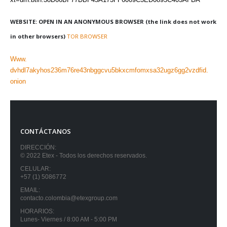
WEBSITE: OPEN IN AN ANONYMOUS BROWSER (the link does not work
in other browsers)
TOR BROWSER
Www.
dvhdl7akyhos236m76re43nbggcvu5bkxcmfomxsa32ugz6gg2vzdfid.
onion
CONTÁCTANOS
DIRECCIÓN:
© 2022 Etex - Todos los derechos reservados.
CELULAR:
+57 (1) 5086772
EMAIL:
contacto.colombia@etexgroup.com
HORARIOS:
Lunes- Viernes / 8:00 AM - 5:00 PM