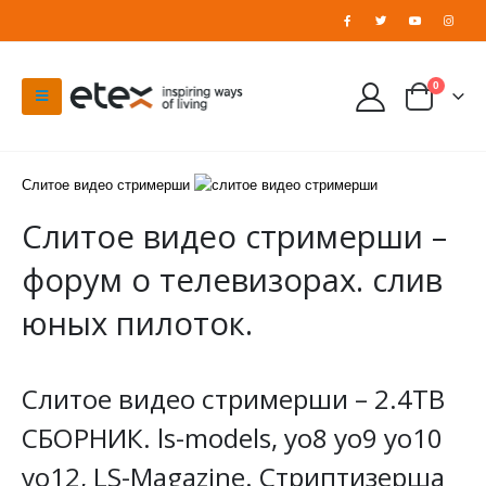
0
Слитое видео стримерши
Слитое видео стримерши –
форум о телевизорах. слив
юных пилоток.
Слитое видео стримерши – 2.4TB
СБОРНИК. ls-models, yo8 yo9 yo10
yo12, LS-Magazine. Стриптизерша