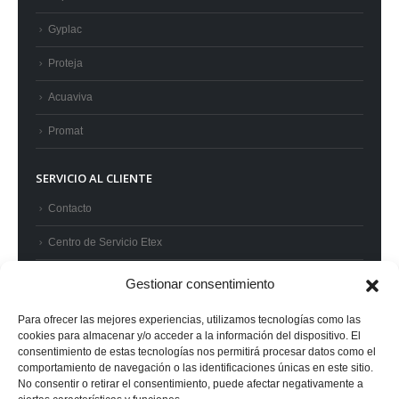
Gyplac
Proteja
Acuaviva
Promat
SERVICIO AL CLIENTE
Contacto
Centro de Servicio Etex
Preguntas frecuentes
Gestionar consentimiento
Términos y condiciones
Para ofrecer las mejores experiencias, utilizamos tecnologías como las
cookies para almacenar y/o acceder a la información del dispositivo. El
Superintendencia de Industria y Comercio
consentimiento de estas tecnologías nos permitirá procesar datos como el
comportamiento de navegación o las identificaciones únicas en este sitio.
No consentir o retirar el consentimiento, puede afectar negativamente a