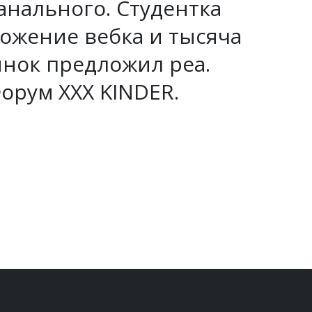
 анального. Студентка
ложение вебка и тысяча
ынок предложил реа.
Форум XXX KINDER.