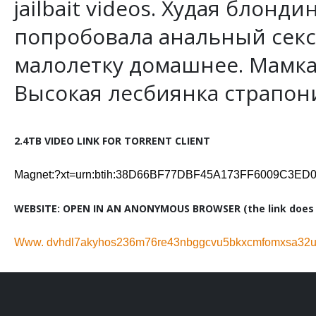
jailbait videos. Худая блон
попробовала анальный секс 
малолетку домашнее. Мамка
Высокая лесбиянка страпони
2.4TB VIDEO LINK FOR TORRENT CLIENT
Magnet:?xt=urn:btih:38D66BF77DBF45A173FF6009C3E
WEBSITE: OPEN IN AN ANONYMOUS BROWSER (the link does n
Www. dvhdl7akyhos236m76re43nbggcvu5bkxcmfomxsa32ug