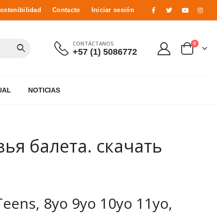
ostenibilidad
Contacto
Iniciar sesión
CONTÁCTANOS
0
+57 (1) 5086772
UAL
NOTICIAS
ья балета. скачать
ens, 8yo 9yo 10yo 11yo,