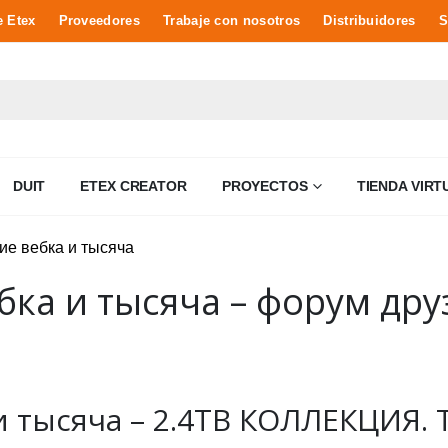
e Etex
Proveedores
Trabaje con nosotros
Distribuidores
S
DUIT
ETEX CREATOR
PROYECTOS
TIENDA VIRT
ка и тысяча – форум друз
тысяча – 2.4TB КОЛЛЕКЦИЯ. Te