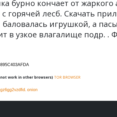
динка бурно кончает от жаркого
с горячей лесб. Скачать при
 баловалась игрушкой, а пас
т в узкое влагалище подр. . 
D0895C403AFDA
ot work in other browsers)
TOR BROWSER
z6gg2vzdfid. onion