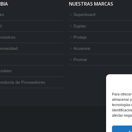
BIA
NUESTRAS MARCAS
tex
Superboard
d
Gyplac
nosotros
Proteja
privacidad
Acuaviva
Promat
Cookies
onducta de Proveedores
Para ofrecer
almacenar y/
tecnologías
identificaci
afectar nega