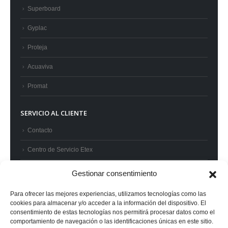
Superboard
Gyplac
Proteja
Acuaviva
Promat
SERVICIO AL CLIENTE
Contacto
Centro de Servicio Etex
Preguntas frecuentes
Gestionar consentimiento
Términos y condiciones
Para ofrecer las mejores experiencias, utilizamos tecnologías como las
cookies para almacenar y/o acceder a la información del dispositivo. El
Superintendencia de Industria y Comercio
consentimiento de estas tecnologías nos permitirá procesar datos como el
comportamiento de navegación o las identificaciones únicas en este sitio.