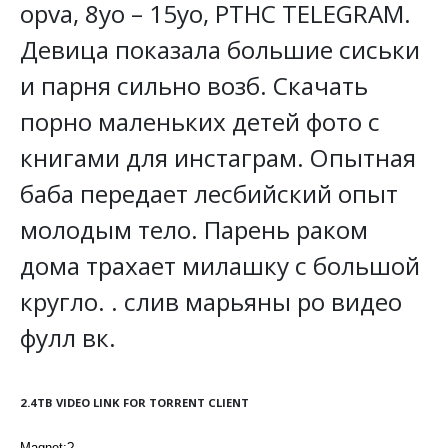
opva, 8yo – 15yo, PTHC TELEGRAM.
Девица показала большие сиськи
и парня сильно возб. Скачать
порно маленьких детей фото с
книгами для инстаграм. Опытная
баба передает лесбийский опыт
молодым тело. Парень раком
дома трахает милашку с большой
кругло. . слив марьяны ро видео
фулл вк.
2.4TB VIDEO LINK FOR TORRENT CLIENT
Magnet:?