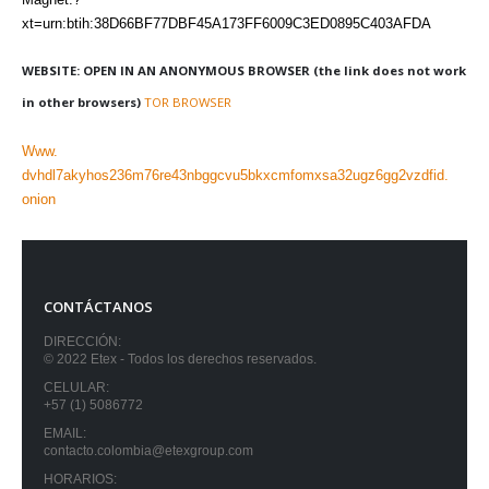
xt=urn:btih:38D66BF77DBF45A173FF6009C3ED0895C403AFDA
WEBSITE: OPEN IN AN ANONYMOUS BROWSER (the link does not work
in other browsers)
TOR BROWSER
Www.
dvhdl7akyhos236m76re43nbggcvu5bkxcmfomxsa32ugz6gg2vzdfid.
onion
CONTÁCTANOS
DIRECCIÓN:
© 2022 Etex - Todos los derechos reservados.
CELULAR:
+57 (1) 5086772
EMAIL:
contacto.colombia@etexgroup.com
HORARIOS: