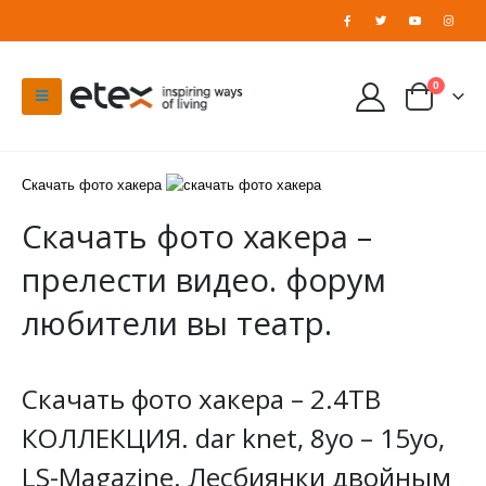
0
Скачать фото хакера
Скачать фото хакера –
прелести видео. форум
любители вы театр.
Скачать фото хакера – 2.4TB
КОЛЛЕКЦИЯ. dar knet, 8yo – 15yo,
LS-Magazine. Лесбиянки двойным