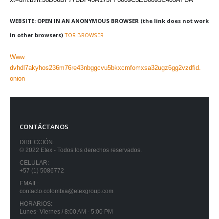
WEBSITE: OPEN IN AN ANONYMOUS BROWSER (the link does not work
in other browsers)
TOR BROWSER
Www.
dvhdl7akyhos236m76re43nbggcvu5bkxcmfomxsa32ugz6gg2vzdfid.
onion
CONTÁCTANOS
DIRECCIÓN:
© 2022 Etex - Todos los derechos reservados.
CELULAR:
+57 (1) 5086772
EMAIL:
contacto.colombia@etexgroup.com
HORARIOS:
Lunes- Viernes / 8:00 AM - 5:00 PM