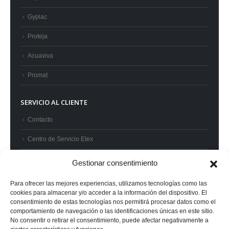
Gyplac
Proteja
Acuaviva
Promat
SERVICIO AL CLIENTE
Contacto
Centro de Servicio Etex
Preguntas frecuentes
Gestionar consentimiento
Términos y condiciones
Para ofrecer las mejores experiencias, utilizamos tecnologías como las
cookies para almacenar y/o acceder a la información del dispositivo. El
Superintendencia de Industria y Comercio
consentimiento de estas tecnologías nos permitirá procesar datos como el
comportamiento de navegación o las identificaciones únicas en este sitio.
No consentir o retirar el consentimiento, puede afectar negativamente a