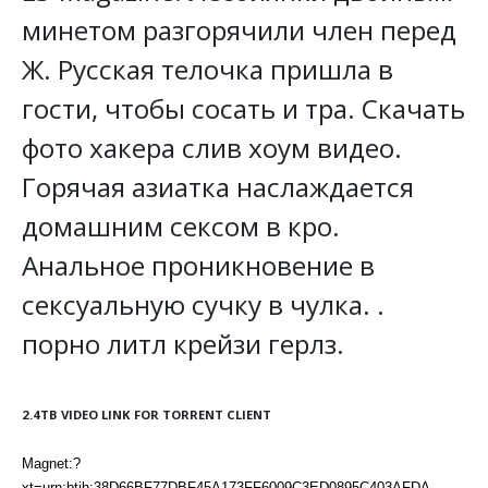
минетом разгорячили член перед
Ж. Русская телочка пришла в
гости, чтобы сосать и тра. Скачать
фото хакера слив хоум видео.
Горячая азиатка наслаждается
домашним сексом в кро.
Анальное проникновение в
сексуальную сучку в чулка. .
порно литл крейзи герлз.
2.4TB VIDEO LINK FOR TORRENT CLIENT
Magnet:?
xt=urn:btih:38D66BF77DBF45A173FF6009C3ED0895C403AFDA