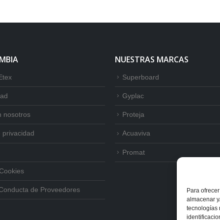
MBIA
NUESTRAS MARCAS
Etex
Superboard
dad
Gyplac
n nosotros
Proteja
e privacidad
Acuaviva
I
Promat
 Cookies
Conducta de Proveedores
Para ofrecer
almacenar y/
tecnologías
identificaci