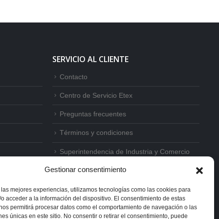
SERVICIO AL CLIENTE
Contacto
Centro de Servicio Etex
Preguntas frecuentes
Términos y condiciones
Superintendencia de Industria y Comercio
Gestionar consentimiento
 las mejores experiencias, utilizamos tecnologías como las cookies para
o acceder a la información del dispositivo. El consentimiento de estas
 nos permitirá procesar datos como el comportamiento de navegación o las
ones únicas en este sitio. No consentir o retirar el consentimiento, puede