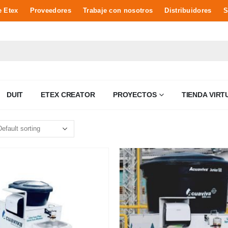
e Etex
Proveedores
Trabaje con nosotros
Distribuidores
S
DUIT
ETEX CREATOR
PROYECTOS
TIENDA VIRT