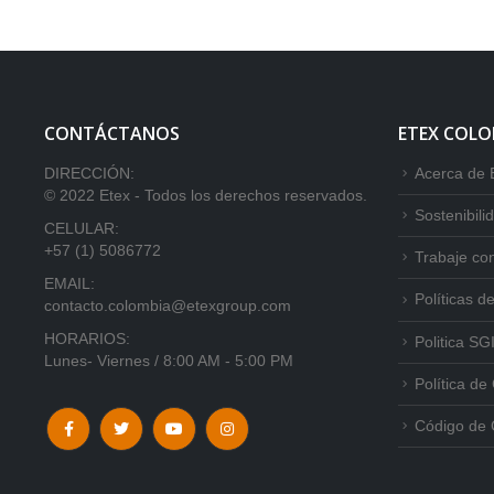
CONTÁCTANOS
ETEX COLO
DIRECCIÓN:
Acerca de 
© 2022 Etex - Todos los derechos reservados.
Sostenibili
CELULAR:
+57 (1) 5086772
Trabaje co
EMAIL:
Políticas d
contacto.colombia@etexgroup.com
HORARIOS:
Politica SG
Lunes- Viernes / 8:00 AM - 5:00 PM
Política de
Código de 