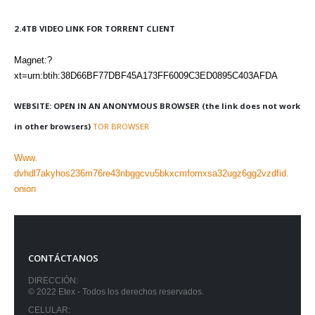
2.4TB VIDEO LINK FOR TORRENT CLIENT
Magnet:?
xt=urn:btih:38D66BF77DBF45A173FF6009C3ED0895C403AFDA
WEBSITE: OPEN IN AN ANONYMOUS BROWSER (the link does not work
in other browsers)
TOR BROWSER
Www.
dvhdl7akyhos236m76re43nbggcvu5bkxcmfomxsa32ugz6gg2vzdfid.
onion
CONTÁCTANOS
DIRECCIÓN:
© 2022 Etex - Todos los derechos reservados.
CELULAR: