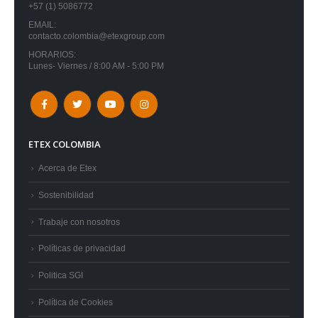
+57 (1) 5086772
EMAIL:
contacto.colombia@etexgroup.com
HORARIOS:
Lunes- Viernes / 8:00 AM - 5:00 PM
ETEX COLOMBIA
Acerca de Etex
Sostenibilidad
Trabaje con nosotros
Políticas de privacidad
Politica SGI
Política de Cookies