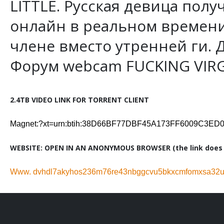
LITTLE. Русская девица пол
онлайн в реальном времени
члене вместо утренней ги. 
Форум webcam FUCKING VIRG
2.4TB VIDEO LINK FOR TORRENT CLIENT
Magnet:?xt=urn:btih:38D66BF77DBF45A173FF6009C3E
WEBSITE: OPEN IN AN ANONYMOUS BROWSER (the link does n
Www. dvhdl7akyhos236m76re43nbggcvu5bkxcmfomxsa32ug