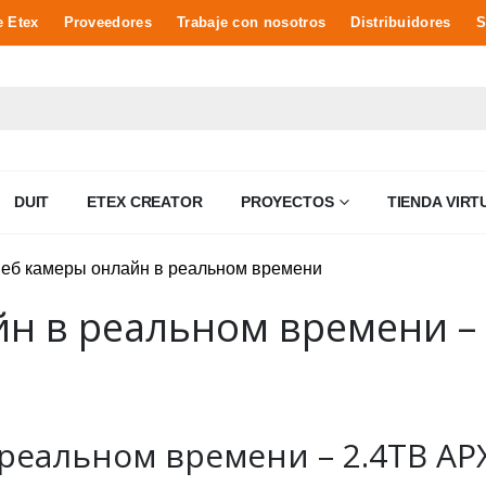
e Etex
Proveedores
Trabaje con nosotros
Distribuidores
S
DUIT
ETEX CREATOR
PROYECTOS
TIENDA VIRT
йн в реальном времени –
еальном времени – 2.4TB АРХИ