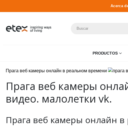
Acerca d
PRODUCTOS
Прага веб камеры онлайн в реальном времени
Прага веб камеры онла
видео. малолетки vk.
Прага веб камеры онлайн в р