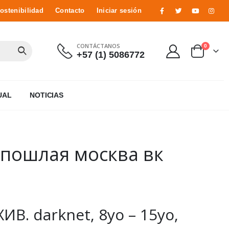
ostenibilidad
Contacto
Iniciar sesión
CONTÁCTANOS
0
+57 (1) 5086772
UAL
NOTICIAS
 пошлая москва вк
В. darknet, 8yo – 15yo,