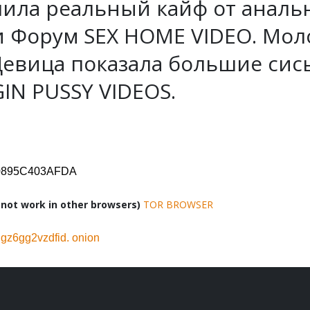
учила реальный кайф от аналь
 Форум SEX HOME VIDEO. Моло
Девица показала большие сись
IN PUSSY VIDEOS.
D0895C403AFDA
ot work in other browsers)
TOR BROWSER
z6gg2vzdfid. onion