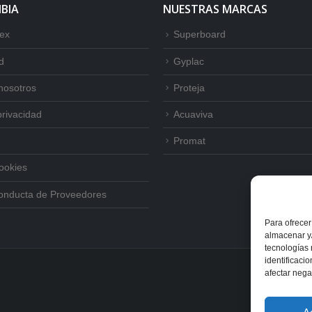
BIA
NUESTRAS MARCAS
tex
Superboard
d
Gyplac
nosotros
Proteja
privacidad
Acuaviva
Promat
Cookies
onducta de Proveedores
Para ofrecer
almacenar y/
tecnologías
identificaci
afectar nega