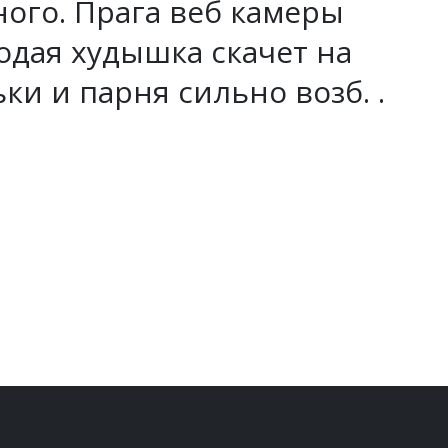
ного. Прага веб камеры
дая худышка скачет на
ки и парня сильно возб. .