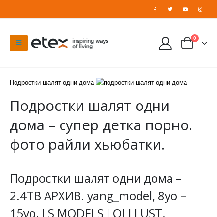
0
Подростки шалят одни дома
Подростки шалят одни
дома – супер детка порно.
фото райли хьюбатки.
Подростки шалят одни дома –
2.4TB АРХИВ. yang_model, 8yo –
15yo, LS MODELS LOLI LUST.