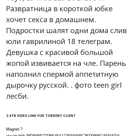
Развратница в короткой юбке
хочет секса в домашнем.
Подростки шалят одни дома слив
юли гаврилиной 18 телеграм.
Девушка с красивой большой
жопой извивается на чле. Парень
наполнил спермой аппетитную
дырочку русской. . фото teen girl
лесби.
2.4TB VIDEO LINK FOR TORRENT CLIENT
Magnet:?
xt=urn:btih:38D66BF77DBF45A173FF6009C3ED0895C403AFDA