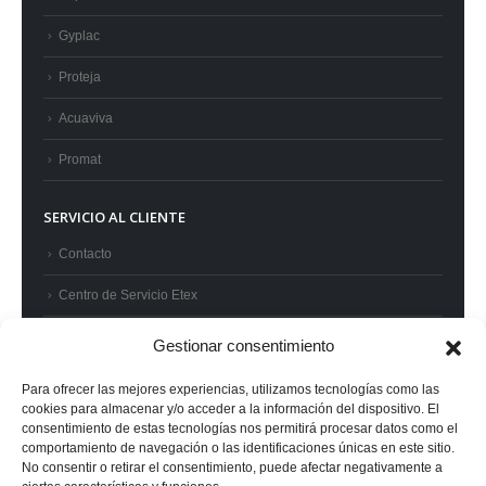
Gyplac
Proteja
Acuaviva
Promat
SERVICIO AL CLIENTE
Contacto
Centro de Servicio Etex
Preguntas frecuentes
Gestionar consentimiento
Términos y condiciones
Para ofrecer las mejores experiencias, utilizamos tecnologías como las
cookies para almacenar y/o acceder a la información del dispositivo. El
Superintendencia de Industria y Comercio
consentimiento de estas tecnologías nos permitirá procesar datos como el
comportamiento de navegación o las identificaciones únicas en este sitio.
No consentir o retirar el consentimiento, puede afectar negativamente a