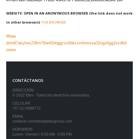
WEBSITE: OPEN IN AN ANONYMOUS BROWSER (the link does not work
in other browsers)
TOR BROWSER
Www.
dvhdl7akyhos236m76re43nbggcvu5bkxcmfomxsa32ugz6gg2vzdfid.
onion
CONTÁCTANOS
DIRECCIÓN:
© 2022 Etex - Todos los derechos reservados.
CELULAR:
+57 (1) 5086772
EMAIL:
contacto.colombia@etexgroup.com
HORARIOS:
Lunes- Viernes / 8:00 AM - 5:00 PM