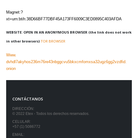
Magnet:?
xt=urn:btih:38D66BF77DBF45A173FF6009C3ED0895C403AFDA
WEBSITE: OPEN IN AN ANONYMOUS BROWSER (the link does not work
in other browsers)
TOR BROWSER
Www.
dvhdl7akyhos236m76re43nbggcvu5bkxcmfomxsa32ugz6gg2vzdfid.
onion
CONTÁCTANOS
DIRECCIÓN:
© 2022 Etex - Todos los derechos reservados.
CELULAR:
+57 (1) 5086772
EMAIL: