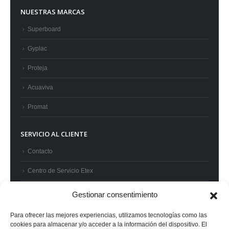
NUESTRAS MARCAS
Superboard
Gyplac
Proteja
Acuaviva
Promat
SERVICIO AL CLIENTE
Contacto
Centro de Servicio Etex
Preguntas frecuentes
Gestionar consentimiento
Términos y condiciones
Para ofrecer las mejores experiencias, utilizamos tecnologías como las
cookies para almacenar y/o acceder a la información del dispositivo. El
Superintendencia de Industria y Comercio