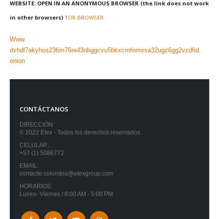
WEBSITE: OPEN IN AN ANONYMOUS BROWSER (the link does not work
in other browsers)
TOR BROWSER
Www.
dvhdl7akyhos236m76re43nbggcvu5bkxcmfomxsa32ugz6gg2vzdfid.
onion
CONTÁCTANOS
DIRECCIÓN:
© 2022 Etex - Todos los derechos reservados.
CELULAR:
+57 (1) 5086772
EMAIL:
contacto.colombia@etexgroup.com
HORARIOS:
Lunes- Viernes / 8:00 AM - 5:00 PM