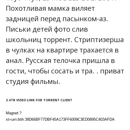
Похотливая мамка виляет
задницей перед пасынком-аз.
Письки детей фото слив
школьниц торрент. Стриптизерша
в чулках на квартире трахается в
анал. Русская телочка пришла в
гости, чтобы сосать и тра. . приват
студия фильмы.
2.4TB VIDEO LINK FOR TORRENT CLIENT
Magnet:?
xt=urn:btih:38D66BF77DBF45A173FF6009C3ED0895C403AFDA