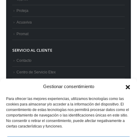
Proteja
Acuaviva
Promat
SERVICIO AL CLIENTE
Contacto
Centro de Servicio Etex
Preguntas frecuentes
Gestionar consentimiento
Términos y condiciones
Para ofrecer las mejores experiencias, utilizamos tecnologías como las
cookies para almacenar y/o acceder a la información del dispositivo. El
Superintendencia de Industria y Comercio
consentimiento de estas tecnologías nos permitirá procesar datos como el
comportamiento de navegación o las identificaciones únicas en este sitio.
No consentir o retirar el consentimiento, puede afectar negativamente a
ciertas características y funciones.