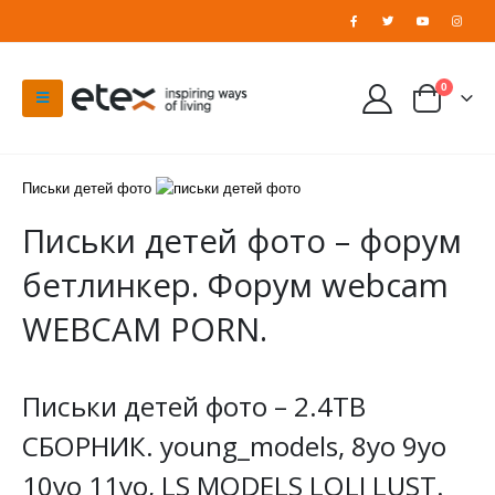
0
Письки детей фото
Письки детей фото – форум
бетлинкер. Форум webcam
WEBCAM PORN.
Письки детей фото – 2.4TB
СБОРНИК. young_models, 8yo 9yo
10yo 11yo, LS MODELS LOLI LUST.