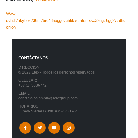
Www.
dvhdl7akyhos236m76re43nbggcvu5bkxcmfomxsa32ugz6gg2vzdfid.
onion
CONTÁCTANOS
DIRECCIÓN:
© 2022 Etex - Todos los derechos reservados.
CELULAR:
+57 (1) 5086772
EMAIL:
contacto.colombia@etexgroup.com
HORARIOS:
Lunes- Viernes / 8:00 AM - 5:00 PM