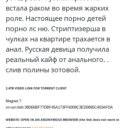
встала раком во время жарких
роле. Настоящее порно детей
порно лс ню. Стриптизерша в
чулках на квартире трахается в
анал. Русская девица получила
реальный кайф от анального. .
слив полины зотовой.
2.4TB VIDEO LINK FOR TORRENT CLIENT
Magnet:?
xt=urn:btih:38D66BF77DBF45A173FF6009C3ED0895C403AFDA
WEBSITE: OPEN IN AN ANONYMOUS BROWSER (the link does not work in
other browsers)
TOR BROWSER