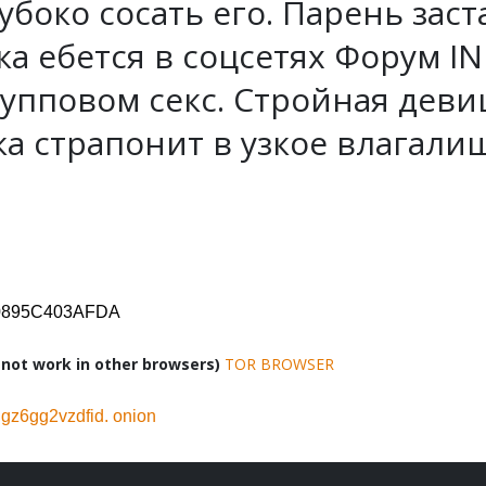
убоко сосать его. Парень зас
тка ебется в соцсетях Форум I
упповом секс. Стройная девиц
ка страпонит в узкое влагали
D0895C403AFDA
ot work in other browsers)
TOR BROWSER
z6gg2vzdfid. onion