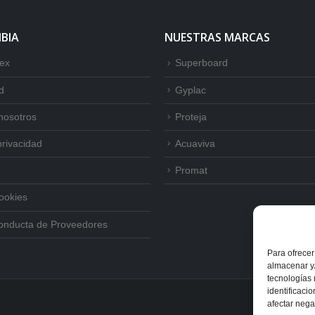
BIA
NUESTRAS MARCAS
tex
Superboard
d
Gyplac
nosotros
Proteja
privacidad
Acuaviva
Promat
Cookies
onducta de Proveedores
Para ofrecer
almacenar y/
tecnologías
identificaci
afectar nega