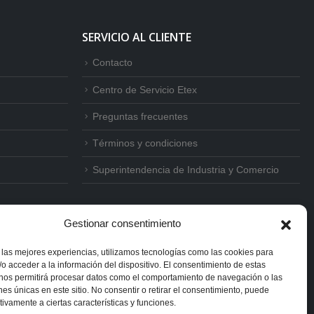
SERVICIO AL CLIENTE
Contacto
Centro de Servicio Etex
Preguntas frecuentes
Términos y condiciones
Superintendencia de Industria y Comercio
Gestionar consentimiento
 las mejores experiencias, utilizamos tecnologías como las cookies para
o acceder a la información del dispositivo. El consentimiento de estas
 nos permitirá procesar datos como el comportamiento de navegación o las
ones únicas en este sitio. No consentir o retirar el consentimiento, puede
tivamente a ciertas características y funciones.