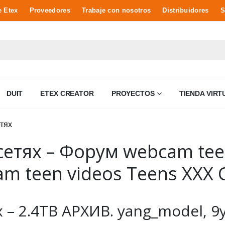
e Etex
Proveedores
Trabaje con nosotros
Distribuidores
S
DUIT
ETEX CREATOR
PROYECTOS
TIENDA VIRT
сетях – Форум webcam tee
 teen videos Teens XXX 
– 2.4TB АРХИВ. yang_model, 9yo