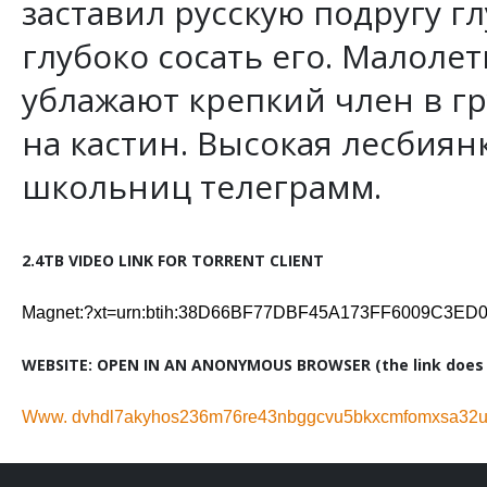
заставил русскую подругу гл
глубоко сосать его. Малоле
ублажают крепкий член в гр
на кастин. Высокая лесбиян
школьниц телеграмм.
2.4TB VIDEO LINK FOR TORRENT CLIENT
Magnet:?xt=urn:btih:38D66BF77DBF45A173FF6009C3E
WEBSITE: OPEN IN AN ANONYMOUS BROWSER (the link does n
Www. dvhdl7akyhos236m76re43nbggcvu5bkxcmfomxsa32ug