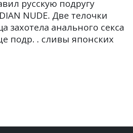
тавил русскую подругу
NDIAN NUDE. Две телочки
а захотела анального секса
ще подр. . сливы японских