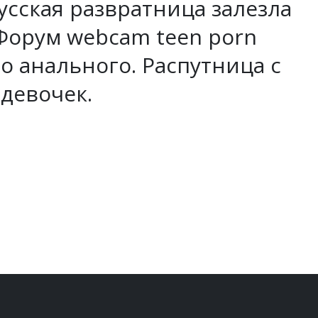
усская развратница залезла
Форум webcam teen porn
о анального. Распутница с
 девочек.