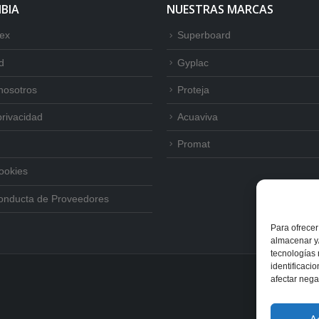
BIA
NUESTRAS MARCAS
tex
Superboard
d
Gyplac
nosotros
Proteja
privacidad
Acuaviva
Promat
Cookies
onducta de Proveedores
Para ofrecer
almacenar y/
tecnologías
identificaci
afectar nega