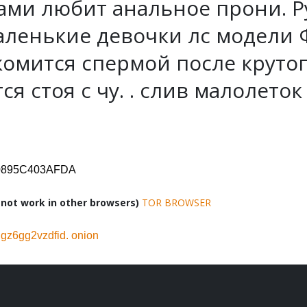
ами любит анальное прони. Р
аленькие девочки лс модели 
омится спермой после крутог
 стоя с чу. . слив малолеток
D0895C403AFDA
ot work in other browsers)
TOR BROWSER
z6gg2vzdfid. onion