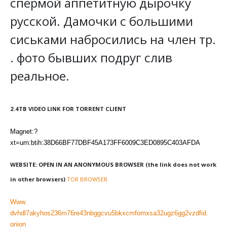
спермой аппетитную дырочку
русской. Дамочки с большими
сиськами набросились на член тр.
. фото бывших подруг слив
реальное.
2.4TB VIDEO LINK FOR TORRENT CLIENT
Magnet:?
xt=urn:btih:38D66BF77DBF45A173FF6009C3ED0895C403AFDA
WEBSITE: OPEN IN AN ANONYMOUS BROWSER (the link does not work
in other browsers)
TOR BROWSER
Www.
dvhdl7akyhos236m76re43nbggcvu5bkxcmfomxsa32ugz6gg2vzdfid.
onion