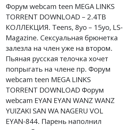
Форум webcam teen MEGA LINKS
TORRENT DOWNLOAD – 2.4TB
КОЛЛЕКЦИЯ. Teens, 8yo – 15yo, LS-
Magazine. Сексуальная брюнетка
залезла на член уже на втором.
Пьяная русская телочка хочет
попрыгать на члене пр. Форум
webcam teen MEGA LINKS
TORRENT DOWNLOAD Форум
webcam EYAN EYAN WANZ WANZ
YUIZAKI SAN WA NAGERU VOL
EYAN-844. Парень наполнил