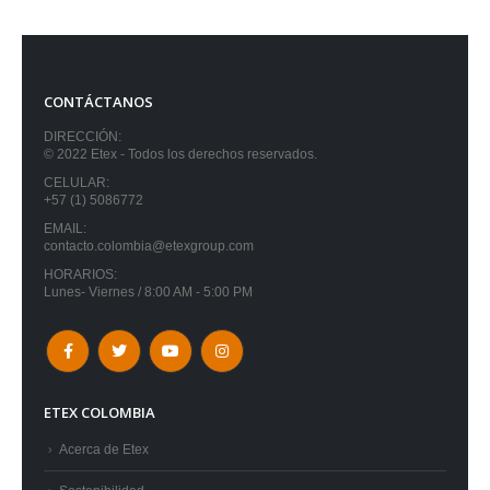
CONTÁCTANOS
DIRECCIÓN:
© 2022 Etex - Todos los derechos reservados.
CELULAR:
+57 (1) 5086772
EMAIL:
contacto.colombia@etexgroup.com
HORARIOS:
Lunes- Viernes / 8:00 AM - 5:00 PM
ETEX COLOMBIA
Acerca de Etex