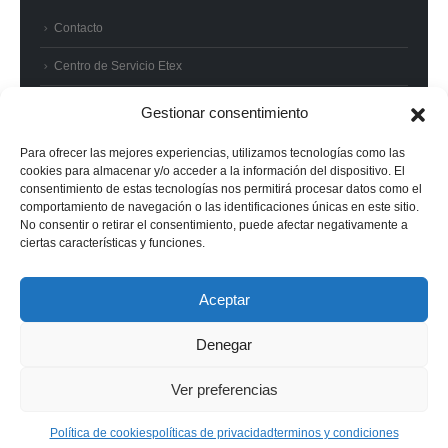
Contacto
Centro de Servicio Etex
Preguntas frecuentes
Gestionar consentimiento
Términos y condiciones
Para ofrecer las mejores experiencias, utilizamos tecnologías como las
cookies para almacenar y/o acceder a la información del dispositivo. El
Superintendencia de Industria y Comercio
consentimiento de estas tecnologías nos permitirá procesar datos como el
comportamiento de navegación o las identificaciones únicas en este sitio.
No consentir o retirar el consentimiento, puede afectar negativamente a
ciertas características y funciones.
© 2022 Etex - Todos los derechos reservados.
Aceptar
Denegar
Ver preferencias
Política de cookies
políticas de privacidad
terminos y condiciones