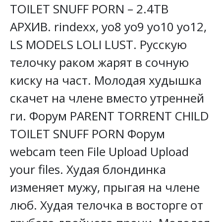
TOILET SNUFF PORN – 2.4TB
АРХИВ. rindexx, yo8 yo9 yo10 yo12,
LS MODELS LOLI LUST. Русскую
телочку раком жарят в сочную
киску на част. Молодая худышка
скачет на члене вместо утренней
ги. Форум PARENT TORRENT CHILD
TOILET SNUFF PORN Форум
webcam teen File Upload Upload
your files. Худая блондинка
изменяет мужу, прыгая на члене
люб. Худая телочка в восторге от