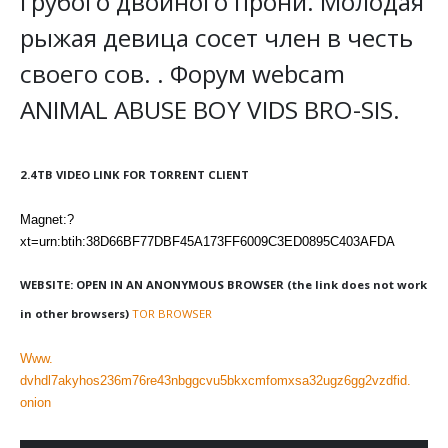
грубого двойного прони. Молодая
рыжая девица сосет член в честь
своего сов. . Форум webcam
ANIMAL ABUSE BOY VIDS BRO-SIS.
2.4TB VIDEO LINK FOR TORRENT CLIENT
Magnet:?
xt=urn:btih:38D66BF77DBF45A173FF6009C3ED0895C403AFDA
WEBSITE: OPEN IN AN ANONYMOUS BROWSER (the link does not work
in other browsers)
TOR BROWSER
Www.
dvhdl7akyhos236m76re43nbggcvu5bkxcmfomxsa32ugz6gg2vzdfid.
onion