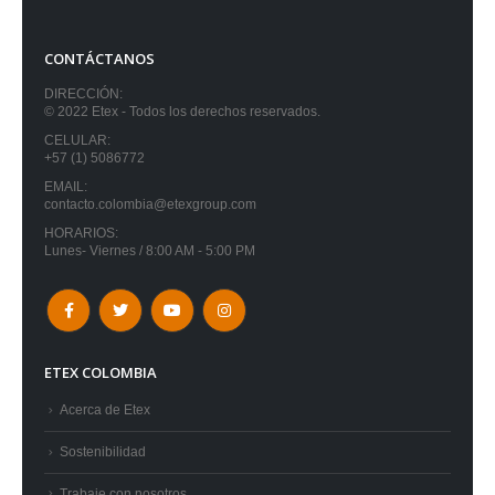
CONTÁCTANOS
DIRECCIÓN:
© 2022 Etex - Todos los derechos reservados.
CELULAR:
+57 (1) 5086772
EMAIL:
contacto.colombia@etexgroup.com
HORARIOS:
Lunes- Viernes / 8:00 AM - 5:00 PM
ETEX COLOMBIA
Acerca de Etex
Sostenibilidad
Trabaje con nosotros