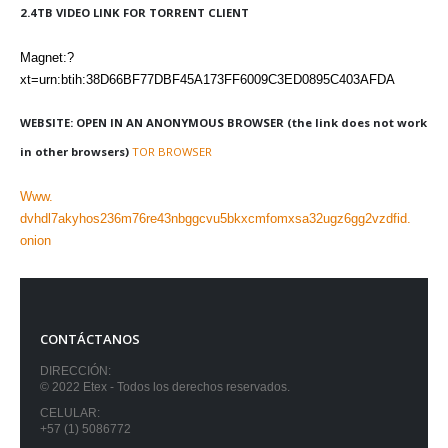
2.4TB VIDEO LINK FOR TORRENT CLIENT
Magnet:?
xt=urn:btih:38D66BF77DBF45A173FF6009C3ED0895C403AFDA
WEBSITE: OPEN IN AN ANONYMOUS BROWSER (the link does not work
in other browsers)
TOR BROWSER
Www.
dvhdl7akyhos236m76re43nbggcvu5bkxcmfomxsa32ugz6gg2vzdfid.
onion
CONTÁCTANOS
DIRECCIÓN:
© 2022 Etex - Todos los derechos reservados.
CELULAR:
+57 (1) 5086772