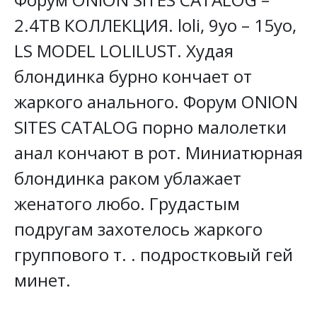
2.4TB КОЛЛЕКЦИЯ. loli, 9yo – 15yo,
LS MODEL LOLILUST. Худая
блондинка бурно кончает от
жаркого анального. Форум ONION
SITES CATALOG порно малолетки
анал кончают в рот. Миниатюрная
блондинка раком ублажает
женатого любо. Грудастым
подругам захотелось жаркого
группового т. . подростковый гей
минет.