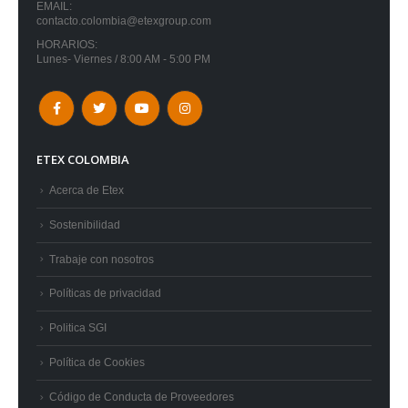
EMAIL:
contacto.colombia@etexgroup.com
HORARIOS:
Lunes- Viernes / 8:00 AM - 5:00 PM
ETEX COLOMBIA
Acerca de Etex
Sostenibilidad
Trabaje con nosotros
Políticas de privacidad
Politica SGI
Política de Cookies
Código de Conducta de Proveedores