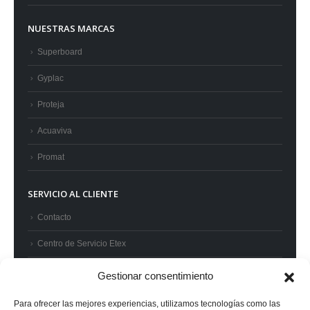
NUESTRAS MARCAS
Superboard
Gyplac
Proteja
Acuaviva
Promat
SERVICIO AL CLIENTE
Contacto
Centro de Servicio Etex
Preguntas frecuentes
Gestionar consentimiento
Términos y condiciones
Para ofrecer las mejores experiencias, utilizamos tecnologías como las