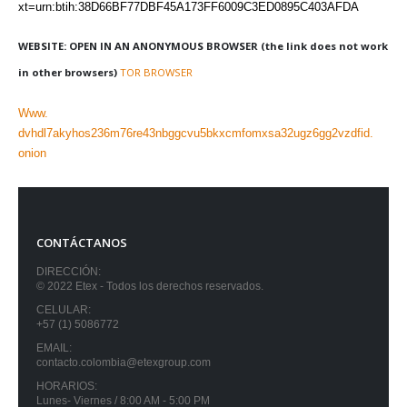
xt=urn:btih:38D66BF77DBF45A173FF6009C3ED0895C403AFDA
WEBSITE: OPEN IN AN ANONYMOUS BROWSER (the link does not work
in other browsers)
TOR BROWSER
Www.
dvhdl7akyhos236m76re43nbggcvu5bkxcmfomxsa32ugz6gg2vzdfid.
onion
CONTÁCTANOS
DIRECCIÓN:
© 2022 Etex - Todos los derechos reservados.
CELULAR:
+57 (1) 5086772
EMAIL:
contacto.colombia@etexgroup.com
HORARIOS:
Lunes- Viernes / 8:00 AM - 5:00 PM