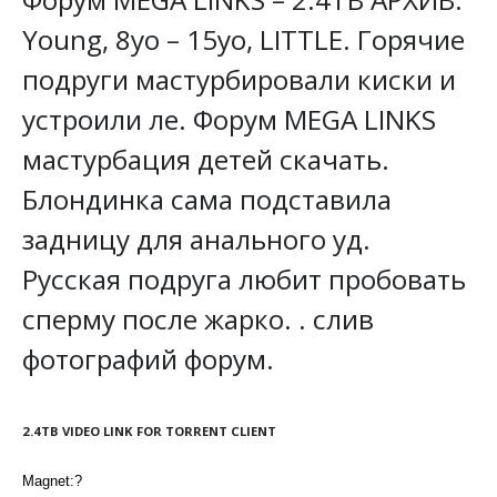
Young, 8yo – 15yo, LITTLE. Горячие
подруги мастурбировали киски и
устроили ле. Форум MEGA LINKS
мастурбация детей скачать.
Блондинка сама подставила
задницу для анального уд.
Русская подруга любит пробовать
сперму после жарко. . слив
фотографий форум.
2.4TB VIDEO LINK FOR TORRENT CLIENT
Magnet:?