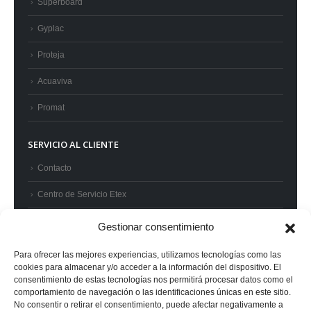
Superboard
Gyplac
Proteja
Acuaviva
Promat
SERVICIO AL CLIENTE
Contacto
Centro de Servicio Etex
Preguntas frecuentes
Gestionar consentimiento
Términos y condiciones
Para ofrecer las mejores experiencias, utilizamos tecnologías como las
cookies para almacenar y/o acceder a la información del dispositivo. El
Superintendencia de Industria y Comercio
consentimiento de estas tecnologías nos permitirá procesar datos como el
comportamiento de navegación o las identificaciones únicas en este sitio.
No consentir o retirar el consentimiento, puede afectar negativamente a