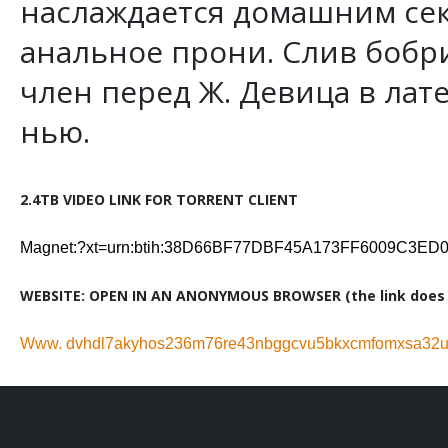
наслаждается домашним сек
анальное прони. Слив бобр
член перед Ж. Девица в лате
нью.
2.4TB VIDEO LINK FOR TORRENT CLIENT
Magnet:?xt=urn:btih:38D66BF77DBF45A173FF6009C3E
WEBSITE: OPEN IN AN ANONYMOUS BROWSER (the link does n
Www. dvhdl7akyhos236m76re43nbggcvu5bkxcmfomxsa32ug