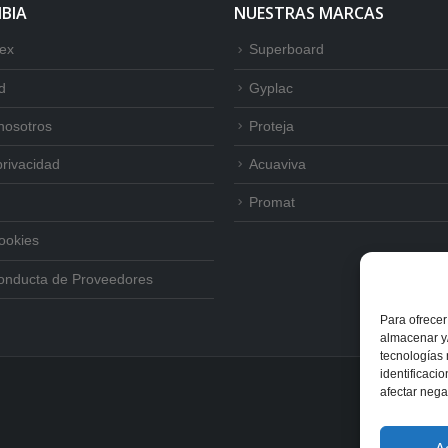
BIA
NUESTRAS MARCAS
tex
Superboard
d
Gyplac
nosotros
Proteja
privacidad
Acuaviva
Promat
Cookies
onducta de Proveedores
Para ofrecer
almacenar y/
tecnologías
identificaci
afectar nega