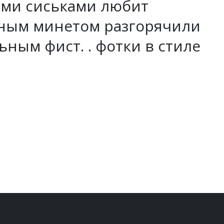
ыми сиськами любит
йным минетом разгорячили
ьным фист. . фотки в стиле