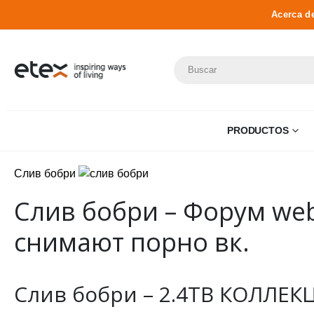
Acerca d
PRODUCTOS
Слив бобри
Слив бобри – Форум we
снимают порно вк.
Слив бобри – 2.4TB КОЛЛЕКЦИЯ