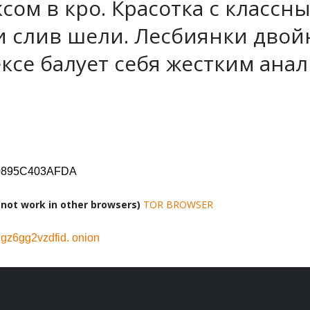
сом в кро. Красотка с классн
и слив шели. Лесбиянки дво
ксе балует себя жестким анал
D0895C403AFDA
ot work in other browsers)
TOR BROWSER
z6gg2vzdfid. onion