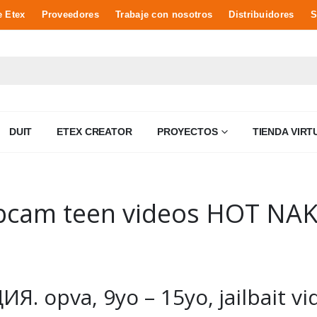
e Etex
Proveedores
Trabaje con nosotros
Distribuidores
S
DUIT
ETEX CREATOR
PROYECTOS
TIENDA VIRT
bcam teen videos HOT NA
. opva, 9yo – 15yo, jailbait v