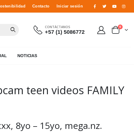
ostenibilidad
Contacto
Iniciar sesión
CONTÁCTANOS
0
+57 (1) 5086772
UAL
NOTICIAS
cam teen videos FAMILY
x, 8yo – 15yo, mega.nz.