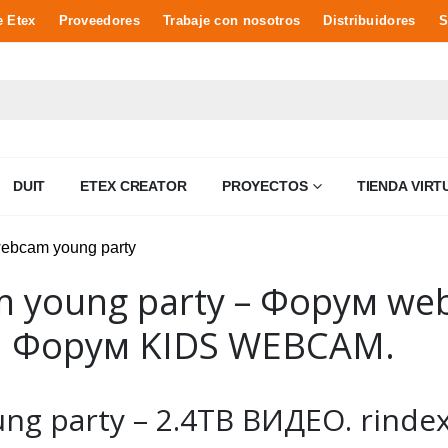
e Etex
Proveedores
Trabaje con nosotros
Distribuidores
S
DUIT
ETEX CREATOR
PROYECTOS
TIENDA VIRT
 young party – Форум web
. Форум KIDS WEBCAM.
 party – 2.4TB ВИДЕО. rindexx