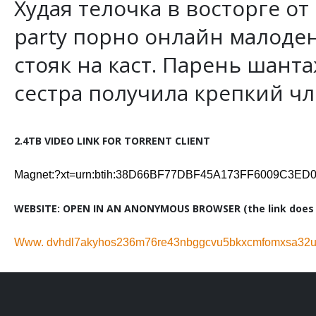
Худая телочка в восторге о
party порно онлайн малоден
стояк на каст. Парень шант
сестра получила крепкий чле
2.4TB VIDEO LINK FOR TORRENT CLIENT
Magnet:?xt=urn:btih:38D66BF77DBF45A173FF6009C3E
WEBSITE: OPEN IN AN ANONYMOUS BROWSER (the link does n
Www. dvhdl7akyhos236m76re43nbggcvu5bkxcmfomxsa32ug