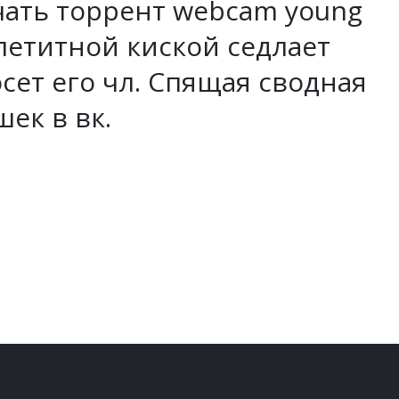
ачать торрент webcam young
петитной киской седлает
сет его чл. Спящая сводная
ек в вк.