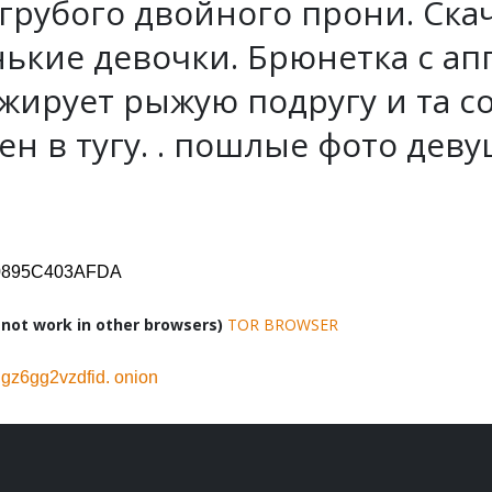
т грубого двойного прони. Ск
ькие девочки. Брюнетка с ап
ажирует рыжую подругу и та со
н в тугу. . пошлые фото девуш
D0895C403AFDA
ot work in other browsers)
TOR BROWSER
z6gg2vzdfid. onion