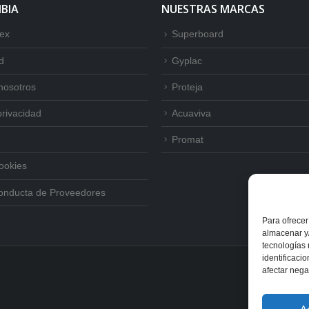
BIA
NUESTRAS MARCAS
tex
Superboard
d
Gyplac
nosotros
Proteja
privacidad
Acuaviva
Promat
Cookies
onducta de Proveedores
Para ofrecer
almacenar y/
tecnologías
identificaci
afectar nega