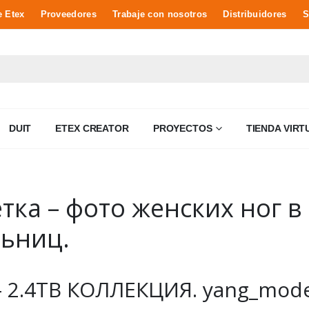
e Etex
Proveedores
Trabaje con nosotros
Distribuidores
S
DUIT
ETEX CREATOR
PROYECTOS
TIENDA VIRT
ка – фото женских ног в 
ьниц.
 2.4TB КОЛЛЕКЦИЯ. yang_model