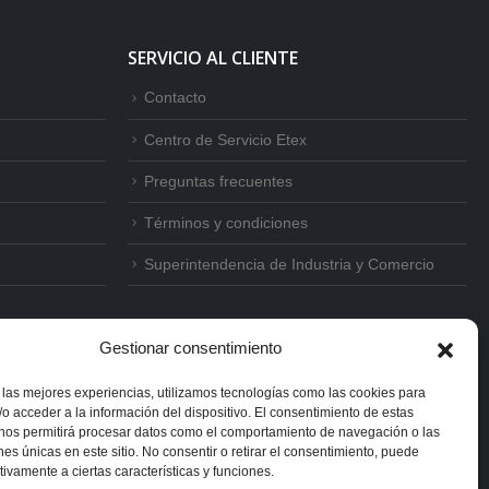
SERVICIO AL CLIENTE
Contacto
Centro de Servicio Etex
Preguntas frecuentes
Términos y condiciones
Superintendencia de Industria y Comercio
Gestionar consentimiento
 las mejores experiencias, utilizamos tecnologías como las cookies para
o acceder a la información del dispositivo. El consentimiento de estas
 nos permitirá procesar datos como el comportamiento de navegación o las
ones únicas en este sitio. No consentir o retirar el consentimiento, puede
tivamente a ciertas características y funciones.