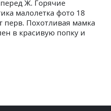
перед Ж. Горячие
тика малолетка фото 18
от перв. Похотливая мамка
лен в красивую попку и