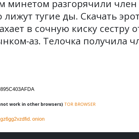
м минетом разгорячили член 
 лижут тугие ды. Скачать эро
ахает в сочную киску сестру 
нком-аз. Телочка получила ч
D0895C403AFDA
ot work in other browsers)
TOR BROWSER
z6gg2vzdfid. onion