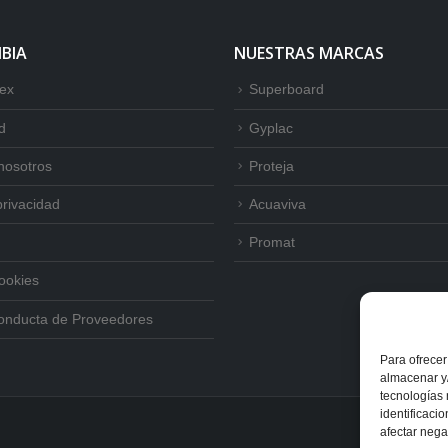
BIA
NUESTRAS MARCAS
tex
Superboard
d
Gyplac
nosotros
Proteja
privacidad
Acuaviva
Promat
Cookies
onducta de Proveedores
Para ofrecer
almacenar y/
tecnologías
identificaci
afectar nega