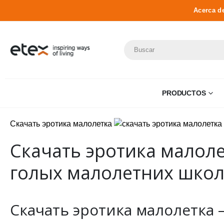
Acerca d
PRODUCTOS
Скачать эротика малолетка
Скачать эротика малолет
голых малолетних школ
Скачать эротика малолетка –