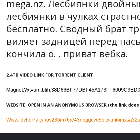
mega.nz. Лесбиянки двойны
лесбиянки в чулках страстно
бесплатно. Сводный брат тр
виляет задницей перед пасы
кончила о. . приват вебка.
2.4TB VIDEO LINK FOR TORRENT CLIENT
Magnet:?xt=urn:btih:38D66BF77DBF45A173FF6009C3E
WEBSITE: OPEN IN AN ANONYMOUS BROWSER (the link does n
Www. dvhdl7akyhos236m76re43nbggcvu5bkxcmfomxsa32ug