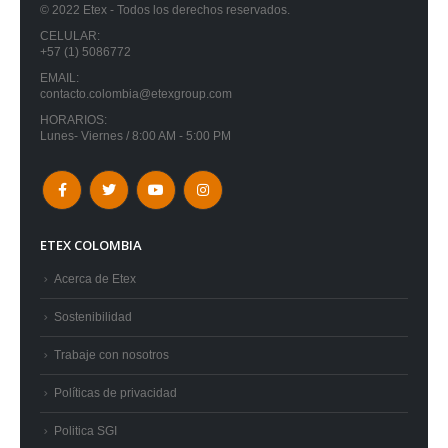
© 2022 Etex - Todos los derechos reservados.
CELULAR:
+57 (1) 5086772
EMAIL:
contacto.colombia@etexgroup.com
HORARIOS:
Lunes- Viernes / 8:00 AM - 5:00 PM
ETEX COLOMBIA
Acerca de Etex
Sostenibilidad
Trabaje con nosotros
Políticas de privacidad
Politica SGI