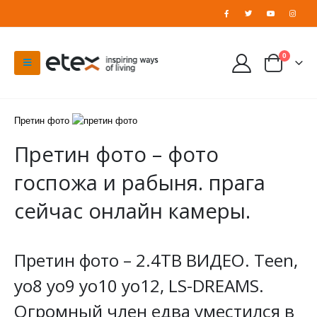
0
Претин фото
Претин фото – фото
госпожа и рабыня. прага
сейчас онлайн камеры.
Претин фото – 2.4TB ВИДЕО. Teen,
yo8 yo9 yo10 yo12, LS-DREAMS.
Огромный член едва уместился в