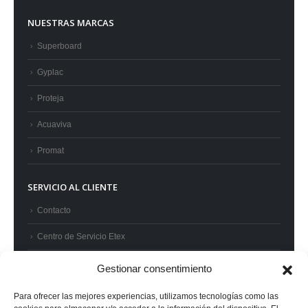
NUESTRAS MARCAS
Superboard
Gyplac
Proteja
Acuaviva
Promat
SERVICIO AL CLIENTE
Contacto
Centro de Servicio Etex
Preguntas frecuentes
Gestionar consentimiento
Términos y condiciones
Para ofrecer las mejores experiencias, utilizamos tecnologías como las