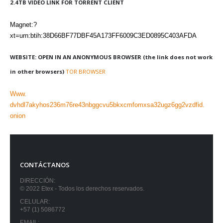
2.4TB VIDEO LINK FOR TORRENT CLIENT
Magnet:?
xt=urn:btih:38D66BF77DBF45A173FF6009C3ED0895C403AFDA
WEBSITE: OPEN IN AN ANONYMOUS BROWSER (the link does not work
in other browsers)
TOR BROWSER
Www.
dvhdl7akyhos236m76re43nbggcvu5bkxcmfomxsa32ugz6gg2vzdfid.
onion
CONTÁCTANOS
DIRECCIÓN:
© 2022 Etex - Todos los derechos reservados.
CELULAR:
+57 (1) 5086772
EMAIL: