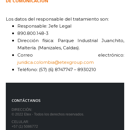
DE COMUNICACIÓN
Los datos del responsable del tratamiento son:
Responsable: Jefe Legal
890.800.148-3
Dirección física: Parque Industrial Juanchito,
Maltería. (Manizales, Caldas).
Correo electrónico:
juridica.colombia@etexgroup.com
Teléfono: (57) (6) 8747747 – 8930210
CONTÁCTANOS
DIRECCIÓN:
© 2022 Etex - Todos los derechos reservados.
CELULAR:
+57 (1) 5086772