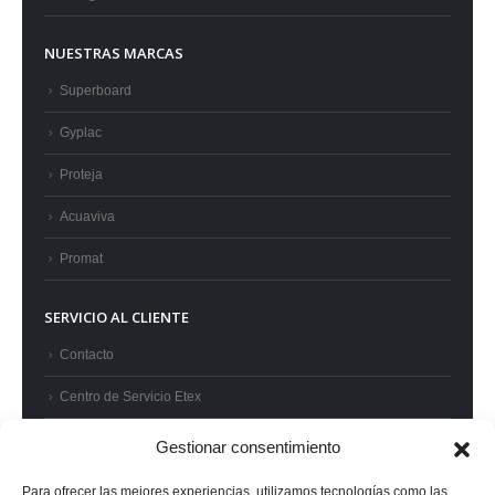
NUESTRAS MARCAS
Superboard
Gyplac
Proteja
Acuaviva
Promat
SERVICIO AL CLIENTE
Contacto
Centro de Servicio Etex
Preguntas frecuentes
Gestionar consentimiento
Términos y condiciones
Para ofrecer las mejores experiencias, utilizamos tecnologías como las