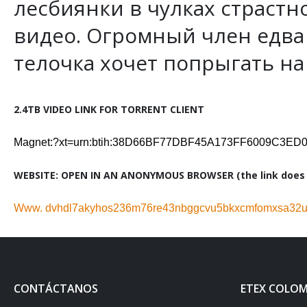
лесбиянки в чулках страстн
видео. Огромный член едва
телочка хочет попрыгать на 
2.4TB VIDEO LINK FOR TORRENT CLIENT
Magnet:?xt=urn:btih:38D66BF77DBF45A173FF6009C3E
WEBSITE: OPEN IN AN ANONYMOUS BROWSER (the link does n
Www. dvhdl7akyhos236m76re43nbggcvu5bkxcmfomxsa32ug
CONTÁCTANOS
ETEX COLOM