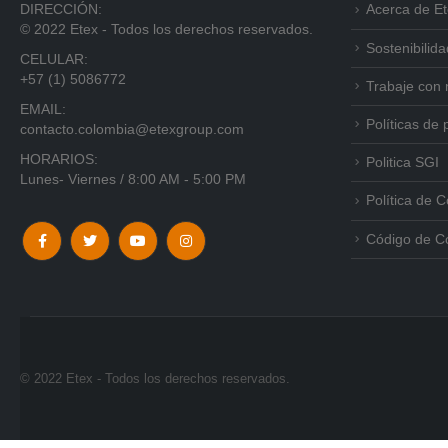
DIRECCIÓN:
Acerca de E
© 2022 Etex - Todos los derechos reservados.
Sostenibilida
CELULAR:
+57 (1) 5086772
Trabaje con 
EMAIL:
Políticas de 
contacto.colombia@etexgroup.com
HORARIOS:
Politica SGI
Lunes- Viernes / 8:00 AM - 5:00 PM
Política de 
Código de C
© 2022 Etex - Todos los derechos reservados.