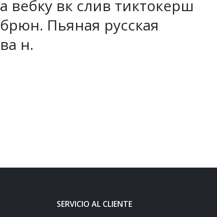
на вебку вк слив тиктокерш
брюн. Пьяная русская
ва н.
SERVICIO AL CLIENTE