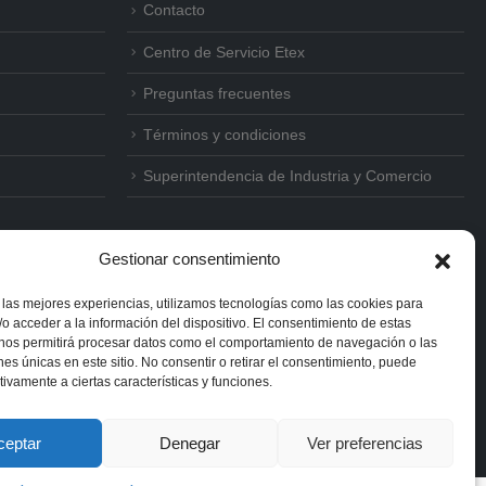
Contacto
Centro de Servicio Etex
Preguntas frecuentes
Términos y condiciones
Superintendencia de Industria y Comercio
Gestionar consentimiento
 las mejores experiencias, utilizamos tecnologías como las cookies para
o acceder a la información del dispositivo. El consentimiento de estas
 nos permitirá procesar datos como el comportamiento de navegación o las
ones únicas en este sitio. No consentir o retirar el consentimiento, puede
tivamente a ciertas características y funciones.
ceptar
Denegar
Ver preferencias