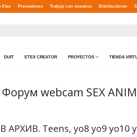
e Etex
Proveedores
Trabaje con nosotros
Distribuidores
S
DUIT
ETEX CREATOR
PROYECTOS
TIENDA VIRT
– Форум webcam SEX ANIM
B АРХИВ. Teens, yo8 yo9 yo10 