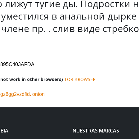
о лижут тугие ды. Подростки 
 уместился в анальной дырке 
члене пр. . слив виде стребко
D0895C403AFDA
ot work in other browsers)
TOR BROWSER
z6gg2vzdfid. onion
BIA
NUESTRAS MARCAS