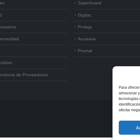
tex
Superboard
d
Gyplac
nosotros
Proteja
privacidad
Acuaviva
Promat
Cookies
onducta de Proveedores
Para ofrecer
almacenar y/
tecnologías
identificaci
afectar nega
A