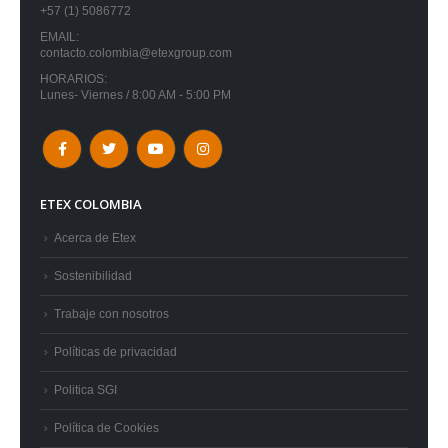
+57 (1) 5086772
EMAIL:
contacto.colombia@etexgroup.com
HORARIOS:
Lunes- Viernes / 8:00 AM - 5:00 PM
ETEX COLOMBIA
Acerca de Etex
Sostenibilidad
Trabaje con nosotros
Políticas de privacidad
Politica SGI
Política de Cookies