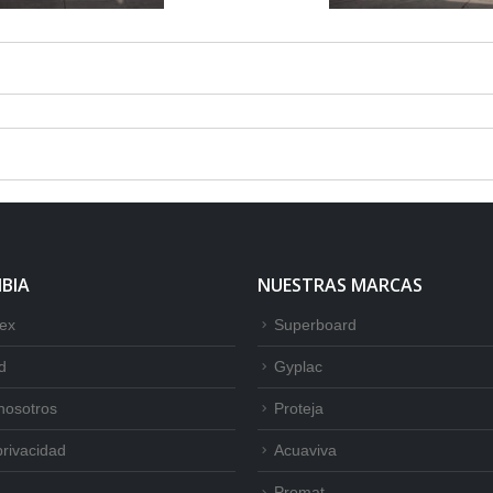
BIA
NUESTRAS MARCAS
tex
Superboard
d
Gyplac
nosotros
Proteja
privacidad
Acuaviva
Promat