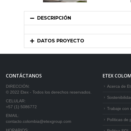
DESCRIPCIÓN
DATOS PROYECTO
CONTÁCTANOS
ETEX COLOM
DIRECCIÓN:
Acerca de E
© 2022 Etex - Todos los derechos reservados.
Sostenibilida
CELULAR:
+57 (1) 5086772
Trabaje con 
EMAIL:
Políticas de 
contacto.colombia@etexgroup.com
HORARIOS:
Politica SGI