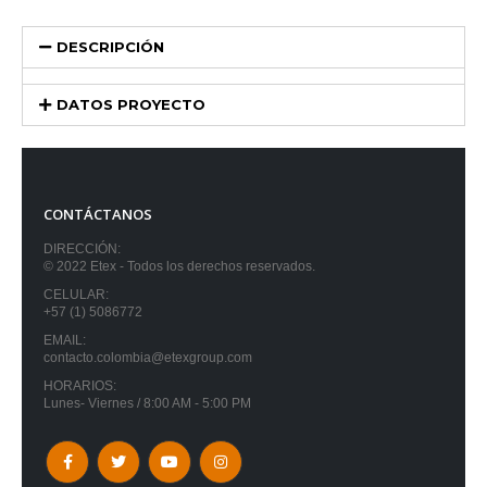
DESCRIPCIÓN
DATOS PROYECTO
CONTÁCTANOS
DIRECCIÓN:
© 2022 Etex - Todos los derechos reservados.
CELULAR:
+57 (1) 5086772
EMAIL:
contacto.colombia@etexgroup.com
HORARIOS:
Lunes- Viernes / 8:00 AM - 5:00 PM