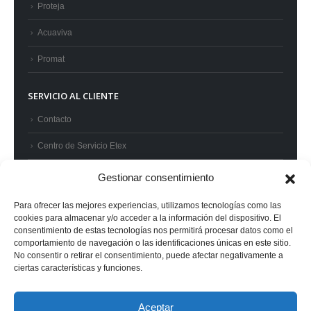
Proteja
Acuaviva
Promat
SERVICIO AL CLIENTE
Contacto
Centro de Servicio Etex
Preguntas frecuentes
Gestionar consentimiento
Términos y condiciones
Para ofrecer las mejores experiencias, utilizamos tecnologías como las
cookies para almacenar y/o acceder a la información del dispositivo. El
Superintendencia de Industria y Comercio
consentimiento de estas tecnologías nos permitirá procesar datos como el
comportamiento de navegación o las identificaciones únicas en este sitio.
No consentir o retirar el consentimiento, puede afectar negativamente a
ciertas características y funciones.
© 2022 Etex - Todos los derechos reservados.
Aceptar