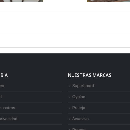
BIA
NUESTRAS MARCAS
tex
Superboard
d
Gyplac
nosotros
Proteja
privacidad
Acuaviva
Promat