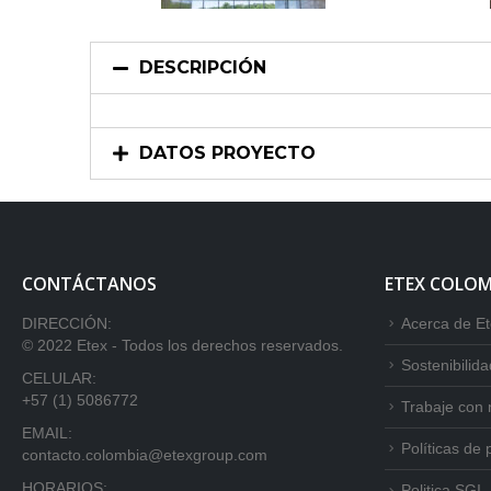
DESCRIPCIÓN
DATOS PROYECTO
CONTÁCTANOS
ETEX COLOM
DIRECCIÓN:
Acerca de E
© 2022 Etex - Todos los derechos reservados.
Sostenibilida
CELULAR:
+57 (1) 5086772
Trabaje con 
EMAIL:
Políticas de 
contacto.colombia@etexgroup.com
HORARIOS:
Politica SGI