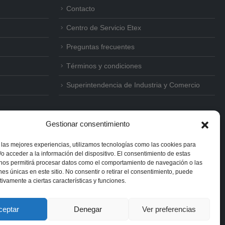
Contacto
Centro de Servicio Etex
Preguntas frecuentes
Términos y condiciones
Superintendencia de Industria y Comercio
Gestionar consentimiento
 las mejores experiencias, utilizamos tecnologías como las cookies para
o acceder a la información del dispositivo. El consentimiento de estas
 nos permitirá procesar datos como el comportamiento de navegación o las
ones únicas en este sitio. No consentir o retirar el consentimiento, puede
tivamente a ciertas características y funciones.
ceptar
Denegar
Ver preferencias