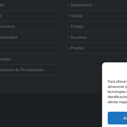
tex
Superboard
d
Gyplac
nosotros
Proteja
privacidad
Acuaviva
Promat
Cookies
onducta de Proveedores
Para ofrecer
almacenar y/
tecnologías
identificaci
afectar nega
A