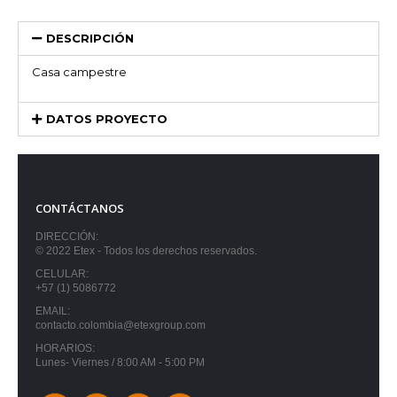
DESCRIPCIÓN
Casa campestre
DATOS PROYECTO
CONTÁCTANOS
DIRECCIÓN:
© 2022 Etex - Todos los derechos reservados.
CELULAR:
+57 (1) 5086772
EMAIL:
contacto.colombia@etexgroup.com
HORARIOS:
Lunes- Viernes / 8:00 AM - 5:00 PM