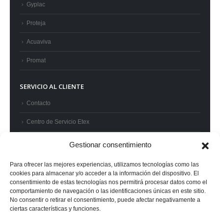
Gyplac
Proteja
Acuaviva
Promat
SERVICIO AL CLIENTE
Contacto
Centro de Servicio Etex
Preguntas frecuentes
Gestionar consentimiento
Términos y condiciones
Para ofrecer las mejores experiencias, utilizamos tecnologías como las
cookies para almacenar y/o acceder a la información del dispositivo. El
Superintendencia de Industria y Comercio
consentimiento de estas tecnologías nos permitirá procesar datos como el
comportamiento de navegación o las identificaciones únicas en este sitio.
No consentir o retirar el consentimiento, puede afectar negativamente a
ciertas características y funciones.