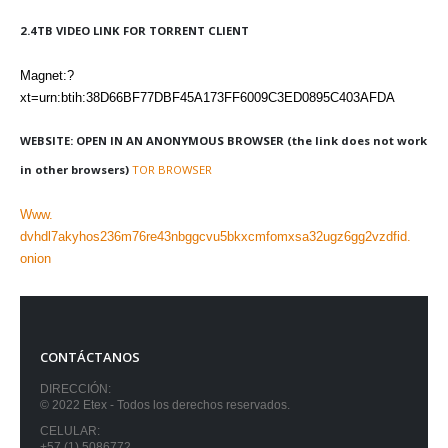
2.4TB VIDEO LINK FOR TORRENT CLIENT
Magnet:?
xt=urn:btih:38D66BF77DBF45A173FF6009C3ED0895C403AFDA
WEBSITE: OPEN IN AN ANONYMOUS BROWSER (the link does not work
in other browsers)
TOR BROWSER
Www.
dvhdl7akyhos236m76re43nbggcvu5bkxcmfomxsa32ugz6gg2vzdfid.
onion
CONTÁCTANOS
DIRECCIÓN:
© 2022 Etex - Todos los derechos reservados.
CELULAR:
+57 (1) 5086772