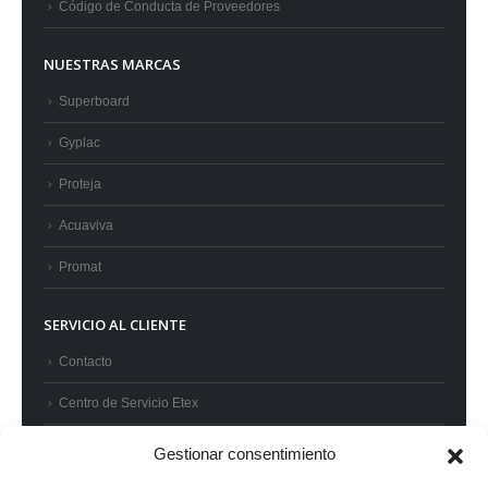
Código de Conducta de Proveedores
NUESTRAS MARCAS
Superboard
Gyplac
Proteja
Acuaviva
Promat
SERVICIO AL CLIENTE
Contacto
Centro de Servicio Etex
Preguntas frecuentes
Gestionar consentimiento
Términos y condiciones